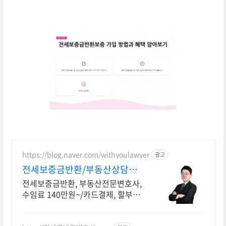
https://blog.naver.com/withyoulawyer
광고
전세보증금반환/부동산상담센
터 부동산전문변호사 직접상담
전세보증금반환, 부동산전문변호사,
수임료 140만원~/카드결제, 할부결
제